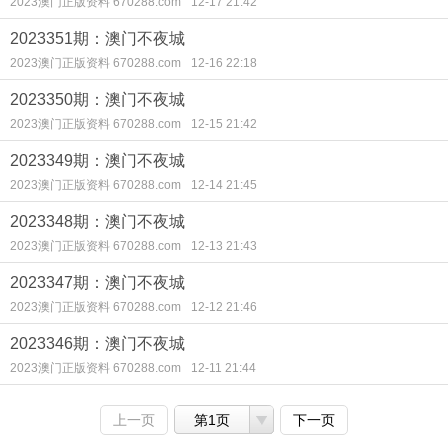
2023澳门正版资料 670288.com
12-17 21:42
2023351期：澳门不夜城
2023澳门正版资料 670288.com
12-16 22:18
2023350期：澳门不夜城
2023澳门正版资料 670288.com
12-15 21:42
2023349期：澳门不夜城
2023澳门正版资料 670288.com
12-14 21:45
2023348期：澳门不夜城
2023澳门正版资料 670288.com
12-13 21:43
2023347期：澳门不夜城
2023澳门正版资料 670288.com
12-12 21:46
2023346期：澳门不夜城
2023澳门正版资料 670288.com
12-11 21:44
上一页
第1页
下一页